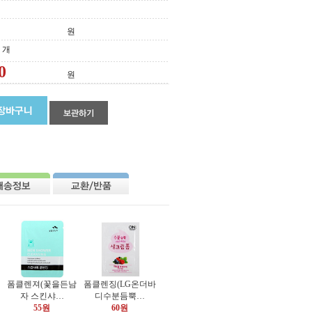
원
개
원
폼클렌져(꽃을든남
폼클렌징(LG온더바
자 스킨샤…
디수분듬뿍…
55원
60원