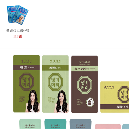
클렌징크림(팩)
110원