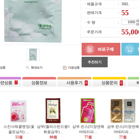
· 제품규격
:
3ML
· 판매가격
:
· 수 량
:
· 주문가격
:
7
0
0
스킨샤워클렌징(꽃
샴푸(엘라스틴드봉1
샴푸.린스(미쟝센헤
샴푸.린스(미쟝센헤
을든남자) …
회용삼푸)…
어테리파…
어테리파…
55원
80원
77원
77원