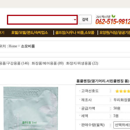
치 :
Home
>
소모비품
품/구강용품 (146)
화장품/헤어용품 (89)
화장지/위생용품 (22)
폼클렌징(댕기머리.서린클렌징 폼)
· 고객선호도
:
· 제조사
:
두리화장
· 공급가액
:
50원
· 세액
:
5원
· 판매수량(필독)
: