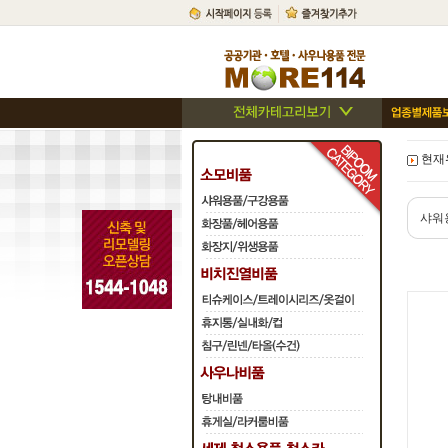
현재위
샤워용