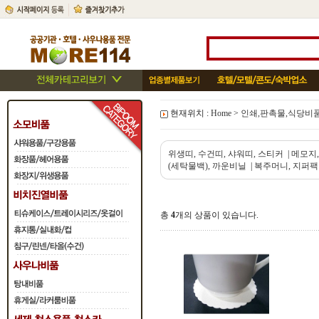
현재위치 :
Home
>
인쇄,판촉물,식당비
위생띠, 수건띠, 샤워띠, 스티커
|
메모지,
(세탁물백), 까운비닐
|
복주머니, 지퍼팩
총
4
개의 상품이 있습니다.