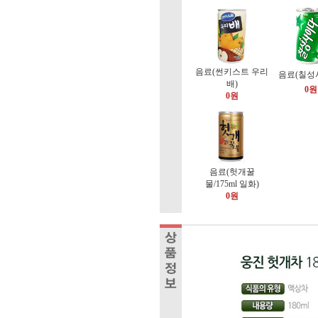
음료(썬키스트 우리
음료(칠성
배)
0원
0원
음료(헛개꿀
물/175ml 일화)
0원