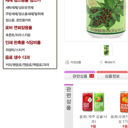
13
음료( 제주 감귤/사
음료(오렌
과)
성 175
0원
0원