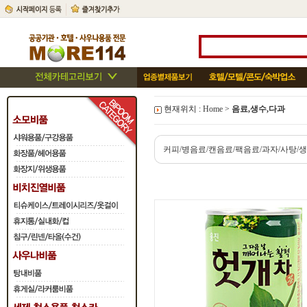
현재위치 :
Home
>
음료,생수,다과
커피/병음료/캔음료/팩음료/과자/사탕/생수 