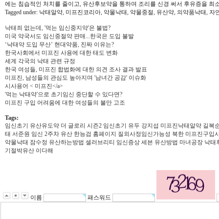
에는 침습적인 처치를 줄이고, 유산후보약을 통하여 조리를 신경 써서 후유증을 최소
Tagged under: 낙태알약, 미프진코리아, 약물낙태, 약물중절, 유산약, 의약품낙태,
낙태죄 없는데, '먹는 임신중지약'은 불법?
미국 약국서도 임신중절약 판매...한국은 도입 불발
‘낙태약 도입 무산’ 현대약품, 진짜 이유는?
한국사회에서 미프진 사용에 대한 태도 변화
세계 각국의 낙태 관련 규정
한국 여성들, 미프진 합법화에 대한 의견 조사 결과 발표
미프진, 남성들의 관심도 높아지며 '남녀간 공감' 이슈화
시사용어 < 미프진</a>
'먹는 낙태약'으로 초기임신 중단할 수 있다면?
미프진 구입 어려움에 대한 여성들의 불만 고조
Tags:
임신초기 유산유도약
더 글로리 시즌2
임신초기 유두
강지섭
미프진낙태알약
길복
태
서준원
임신 2주차 유산
한능검 홈페이지
질외사정임신가능성
북한
미프진구입
약물낙태
잠수정
유산하는방법
셀러브리티
임신증상
세븐
유산방법
마녀공장
낙태
기절박유산
이다해
이름
패스워드