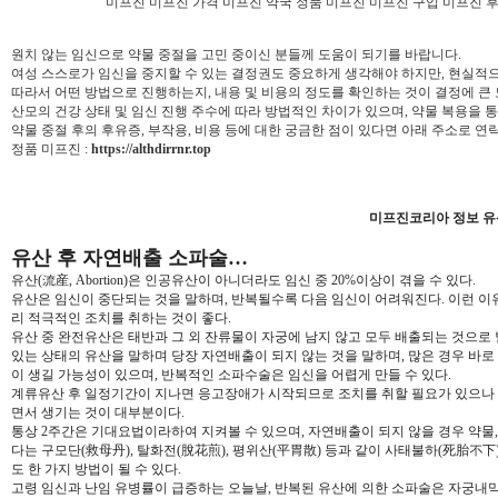
미프진
미프진 가격
미프진 약국
정품 미프진
미프진 구입
미프진 
원치 않는 임신으로 약물 중절을 고민 중이신 분들께 도움이 되기를 바랍니다.
여성 스스로가 임신을 중지할 수 있는 결정권도 중요하게 생각해야 하지만, 현실적으
따라서 어떤 방법으로 진행하는지, 내용 및 비용의 정도를 확인하는 것이 결정에 큰 
산모의 건강 상태 및 임신 진행 주수에 따라 방법적인 차이가 있으며, 약물 복용을 
약물 중절 후의 후유증, 부작용, 비용 등에 대한 궁금한 점이 있다면 아래 주소로 연
정품 미프진 :
https://althdirrnr.top
미프진코리아 정보 유
유산 후 자연배출 소파술…
유산(流産, Abortion)은 인공유산이 아니더라도 임신 중 20%이상이 겪을 수 있다.
유산은 임신이 중단되는 것을 말하며, 반복될수록 다음 임신이 어려워진다. 이런 
리 적극적인 조치를 취하는 것이 좋다.
유산 중 완전유산은 태반과 그 외 잔류물이 자궁에 남지 않고 모두 배출되는 것으로
있는 상태의 유산을 말하며 당장 자연배출이 되지 않는 것을 말하며, 많은 경우 바로
이 생길 가능성이 있으며, 반복적인 소파수술은 임신을 어렵게 만들 수 있다.
계류유산 후 일정기간이 지나면 응고장애가 시작되므로 조치를 취할 필요가 있으나 
면서 생기는 것이 대부분이다.
통상 2주간은 기대요법이라하여 지켜볼 수 있으며, 자연배출이 되지 않을 경우 약물
다는 구모단(救母丹), 탈화전(脫花煎), 평위산(平胃散) 등과 같이 사태불하(死胎不
도 한 가지 방법이 될 수 있다.
고령 임신과 난임 유병률이 급증하는 오늘날, 반복된 유산에 의한 소파술은 자궁내막의