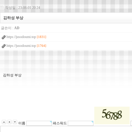
작성일 : 23-08-01 20:24
김하성 부상
글쓴이 :
AD
https://jusodoumi.top
[1831]
https://jusodoumi.top
[1764]
김하성 부상
q
l
d
k
s
b
t
m
q
l
이름
패스워드
d
k