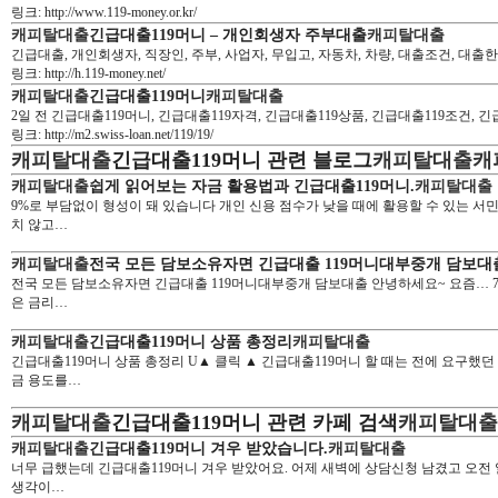
링크: http://www.119-money.or.kr/
캐피탈대출
긴급대출119머니 – 개인회생자 주부대출
캐피탈대출
긴급대출, 개인회생자, 직장인, 주부, 사업자, 무입고, 자동차, 차량, 대출조건, 대
링크: http://h.119-money.net/
캐피탈대출
긴급대출119머니
캐피탈대출
2일 전 긴급대출119머니, 긴급대출119자격, 긴급대출119상품, 긴급대출119조건, 긴
링크: http://m2.swiss-loan.net/119/19/
캐피탈대출
긴급대출119머니 관련 블로그
캐피탈대출
캐
캐피탈대출
쉽게 읽어보는 자금 활용법과 긴급대출119머니.
캐피탈대출
9%로 부담없이 형성이 돼 있습니다 개인 신용 점수가 낮을 때에 활용할 수 있는 서
치 않고…
캐피탈대출
전국 모든 담보소유자면 긴급대출 119머니대부중개 담보대
전국 모든 담보소유자면 긴급대출 119머니대부중개 담보대출 안녕하세요~ 요즘… 7%
은 금리…
캐피탈대출
긴급대출119머니 상품 총정리
캐피탈대출
긴급대출119머니 상품 총정리 U▲ 클릭 ▲ 긴급대출119머니 할 때는 전에 요구했던
금 용도를…
캐피탈대출
긴급대출119머니 관련 카페 검색
캐피탈대출
캐피탈대출
긴급대출119머니 겨우 받았습니다.
캐피탈대출
너무 급했는데 긴급대출119머니 겨우 받았어요. 어제 새벽에 상담신청 남겼고 오전
생각이…