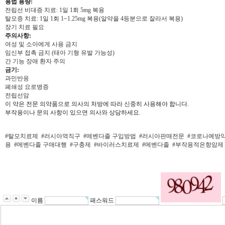
용법 용량:
전립선 비대증 치료: 1일 1회 5mg 복용
탈모증 치료: 1일 1회 1~1.25mg 복용(알약을 4등분으로 잘라서 복용)
장기 치료 필요
주의사항:
여성 및 소아에게 사용 금지
임신부 접촉 금지 (태아 기형 유발 가능성)
간 기능 장애 환자 주의
금기:
과민반응
폐쇄성 요로병증
전립선암
이 약은 전문 의약품으로 의사의 처방에 따라 신중히 사용해야 합니다.
부작용이나 문의 사항이 있으면 의사와 상담하세요.
#탈모치료제
#러시아역직구
#메벤다졸 구입방법
#러시아판매전문
#코로나예방
용
#메벤다졸 구매대행
#구충제
#바이러스치료제
#메벤다졸
#부작용적은항암제
이름
패스워드