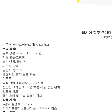
러시아 직구 구매
https:/
제품명: 피나스테리드 (Teva 브랜드)
주요 특징:
유효 성분: 피나스테리드 5mg
제형: 필름코팅정
포장 단위: 30정/팩
제조사: Teva
원산지: 헝가리
유효기간: 장기 보관 가능
적응증:
양성 전립선 비대증 (BPH) 치료
전립선 크기 감소, 소변 흐름 개선, 증상 완화
탈모증 치료
급성 요폐 및 수술 필요성 감소
작용 기전:
5-알파 환원효소 억제제
디하이드로테스토스테론(DHT) 수치 감소