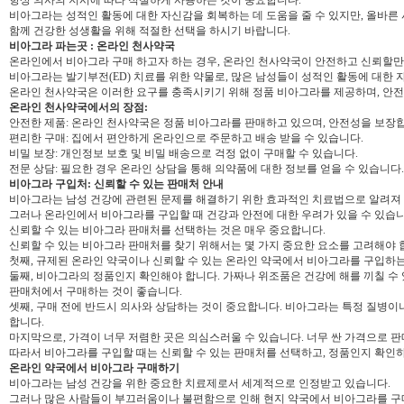
항상 의사의 지시에 따라 적절하게 사용하는 것이 중요합니다.
비아그라는 성적인 활동에 대한 자신감을 회복하는 데 도움을 줄 수 있지만, 올바른
함께 건강한 성생활을 위해 적절한 선택을 하시기 바랍니다.
비아그라 파는곳 : 온라인 천사약국
온라인에서 비아그라 구매 하고자 하는 경우, 온라인 천사약국이 안전하고 신뢰할
비아그라는 발기부전(ED) 치료를 위한 약물로, 많은 남성들이 성적인 활동에 대한 
온라인 천사약국은 이러한 요구를 충족시키기 위해 정품 비아그라를 제공하며, 안전
온라인 천사약국에서의 장점:
안전한 제품: 온라인 천사약국은 정품 비아그라를 판매하고 있으며, 안전성을 보장
편리한 구매: 집에서 편안하게 온라인으로 주문하고 배송 받을 수 있습니다.
비밀 보장: 개인정보 보호 및 비밀 배송으로 걱정 없이 구매할 수 있습니다.
전문 상담: 필요한 경우 온라인 상담을 통해 의약품에 대한 정보를 얻을 수 있습니다.
비아그라 구입처: 신뢰할 수 있는 판매처 안내
비아그라는 남성 건강에 관련된 문제를 해결하기 위한 효과적인 치료법으로 알려져
그러나 온라인에서 비아그라를 구입할 때 건강과 안전에 대한 우려가 있을 수 있습니
신뢰할 수 있는 비아그라 판매처를 선택하는 것은 매우 중요합니다.
신뢰할 수 있는 비아그라 판매처를 찾기 위해서는 몇 가지 중요한 요소를 고려해야 
첫째, 규제된 온라인 약국이나 신뢰할 수 있는 온라인 약국에서 비아그라를 구입하는
둘째, 비아그라의 정품인지 확인해야 합니다. 가짜나 위조품은 건강에 해를 끼칠 수
판매처에서 구매하는 것이 좋습니다.
셋째, 구매 전에 반드시 의사와 상담하는 것이 중요합니다. 비아그라는 특정 질병이
합니다.
마지막으로, 가격이 너무 저렴한 곳은 의심스러울 수 있습니다. 너무 싼 가격으로 판
따라서 비아그라를 구입할 때는 신뢰할 수 있는 판매처를 선택하고, 정품인지 확인
온라인 약국에서 비아그라 구매하기
비아그라는 남성 건강을 위한 중요한 치료제로서 세계적으로 인정받고 있습니다.
그러나 많은 사람들이 부끄러움이나 불편함으로 인해 현지 약국에서 비아그라를 구