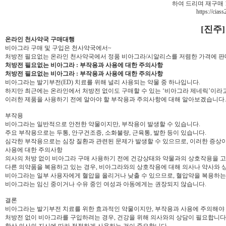
하여 드리며 재구매 
https://ciass
[진주
온라인 천사약국 구매대행
비아그라 구매 및 구입은 천사약국에서~
처방전 필요없는 온라인 천사약국에서 정품 비아그라/시알리스를 저렴한 가격에 판
처방전 필요없는 비아그라 : 부작용과 사용에 대한 주의사항
처방전 필요없는 비아그라 : 부작용과 사용에 대한 주의사항
비아그라는 발기부전(ED) 치료를 위해 널리 사용되는 약물 중 하나입니다.
하지만 최근에는 온라인에서 처방전 없이도 구매할 수 있는 ‘비아그라 제네릭’이라고
이러한 제품을 사용하기 전에 알아야 할 부작용과 주의사항에 대해 알아보겠습니다.
부작용
비아그라는 일반적으로 안전한 약물이지만, 부작용이 발생할 수 있습니다.
주요 부작용으로는 두통, 안구건조증, 소화불량, 근육통, 발한 등이 있습니다.
심각한 부작용으로는 심장 질환과 관련된 문제가 발생할 수 있으므로, 이러한 증상이
사용에 대한 주의사항
의사의 처방 없이 비아그라 구매 사용하기 전에 건강상태와 약물과의 상호작용을 고
다른 의약품을 복용하고 있는 경우, 비아그라와의 상호작용에 대해 의사나 약사와 
비아그라는 일부 사용자에게 혈압을 올리거나 낮출 수 있으므로, 혈압약을 복용하는
비아그라는 임신 중이거나 수유 중인 여성과 아동에게는 권장되지 않습니다.
결론
비아그라는 발기부전 치료를 위한 효과적인 약물이지만, 부작용과 사용에 주의해야 
처방전 없이 비아그라를 구입하려는 경우, 건강을 위해 의사와의 상담이 필요합니다