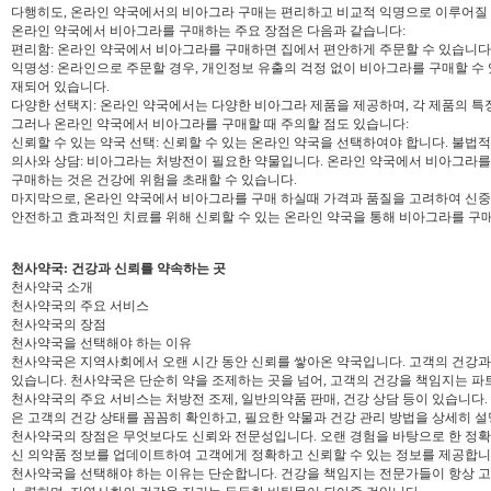
다행히도, 온라인 약국에서의 비아그라 구매는 편리하고 비교적 익명으로 이루어질 
온라인 약국에서 비아그라를 구매하는 주요 장점은 다음과 같습니다:
편리함: 온라인 약국에서 비아그라를 구매하면 집에서 편안하게 주문할 수 있습니다
익명성: 온라인으로 주문할 경우, 개인정보 유출의 걱정 없이 비아그라를 구매할 수
재되어 있습니다.
다양한 선택지: 온라인 약국에서는 다양한 비아그라 제품을 제공하며, 각 제품의 특
그러나 온라인 약국에서 비아그라를 구매할 때 주의할 점도 있습니다:
신뢰할 수 있는 약국 선택: 신뢰할 수 있는 온라인 약국을 선택하여야 합니다. 불
의사와 상담: 비아그라는 처방전이 필요한 약물입니다. 온라인 약국에서 비아그라를
구매하는 것은 건강에 위험을 초래할 수 있습니다.
마지막으로, 온라인 약국에서 비아그라를 구매 하실때 가격과 품질을 고려하여 신중
안전하고 효과적인 치료를 위해 신뢰할 수 있는 온라인 약국을 통해 비아그라를 구
천사약국: 건강과 신뢰를 약속하는 곳
천사약국 소개
천사약국의 주요 서비스
천사약국의 장점
천사약국을 선택해야 하는 이유
천사약국은 지역사회에서 오랜 시간 동안 신뢰를 쌓아온 약국입니다. 고객의 건강과
있습니다. 천사약국은 단순히 약을 조제하는 곳을 넘어, 고객의 건강을 책임지는 
천사약국의 주요 서비스는 처방전 조제, 일반의약품 판매, 건강 상담 등이 있습니다.
은 고객의 건강 상태를 꼼꼼히 확인하고, 필요한 약물과 건강 관리 방법을 상세히 설
천사약국의 장점은 무엇보다도 신뢰와 전문성입니다. 오랜 경험을 바탕으로 한 정확한
신 의약품 정보를 업데이트하여 고객에게 정확하고 신뢰할 수 있는 정보를 제공합니
천사약국을 선택해야 하는 이유는 단순합니다. 건강을 책임지는 전문가들이 항상 고