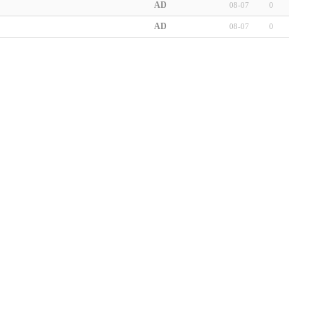
AD
08-07
0
AD
08-07
0