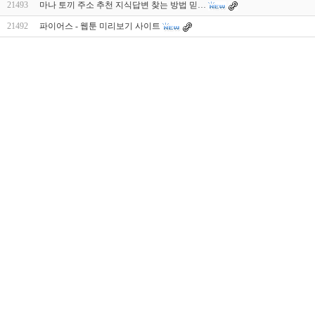
21493
마나 토끼 주소 추천 지식답변 찾는 방법 믿…
21492
파이어스 - 웹툰 미리보기 사이트
대
출
DB
유
머
판
비
아
몰
비
아
365
미
프
진
약
국
주
소