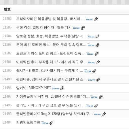
번호
21506
트리아자비린 복용방법 및 복용량 - 러시아 …
21505
무한 각성: 멸망의 탐식자 - 웹툰 디시
21504
알로홀 성분, 효능, 복용방법, 부작용(설탕 미…
21503
툰더 최신 도메인 정보 - 툰더 우회 접속 링크…
21502
토렌트비 최신 도메인 링크 - 토렌트비 접속 …
21501
이버멕틴 후기 부작용 체크! - 러시아 직구 우…
21500
48시간 내 코로나19 사멸시키는 구충제 '이…
21499
펜벤다졸, 강아지 구충제로 말기암 완치된 조…
21498
밍키넷 | MINGKY NET
21497
기생충들의 번식전략 - 2019년 이슈 키워드 "기…
21496
온라인 카마그라 구입 정보 알 수 있는 인기 …
21495
글리벤클라미드 5mg X 120정 (당뇨병 치료제) 구…
21494
간병인보험추천