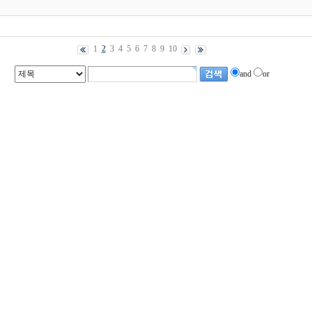
1
2
3
4
5
6
7
8
9
10
and
or