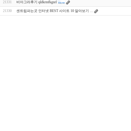
21331
비아그라후기 qldkrmfkgnrl
21330
센트립파는곳 인터넷 BEST 사이트 10 알아보기 …
대
출
DB
유
머
판
비
아
몰
비
아
365
미
프
진
약
국
주
소