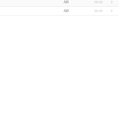
AD
08-06
0
AD
08-06
0