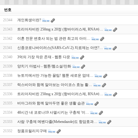
번호
21344
개인회생이란?
21343
트리아자비린 250mg x 20정 (항바이러스제, RNA바…
21342
이혼 전문 변호사 되는 법 관련 최고의 아이…
21341
신종코로나바이러스(SARS-CoV-2) 치료제는 아연?…
21340
3억의 가장 작은 존재 - 웹툰 다운
21339
양치기 마법사 - 웹툰/웹소설/만화
21338
뉴토끼에서만 가능한 꿀팁! 웹툰 새로운 업데…
21337
럭스비아와 함께 알아보는 아이코스 효능 활…
21336
트리아자비린 250mg x 20정 (항바이러스제, RNA바…
21335
비아그라와 함께 알아두면 좋은 생활 습관
21334
48시간 내 코로나19 사멸시키는 구충제 '이…
21333
사람 구충제 메벤다졸(Mebendazole)도 항암효과…
21332
정품프릴리지구매