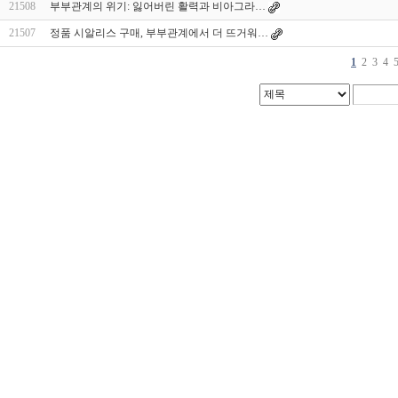
21508
부부관계의 위기: 잃어버린 활력과 비아그라…
21507
정품 시알리스 구매, 부부관계에서 더 뜨거워…
1
2
3
4
대
출
DB
유
머
판
비
아
몰
비
아
365
미
프
진
약
국
주
소