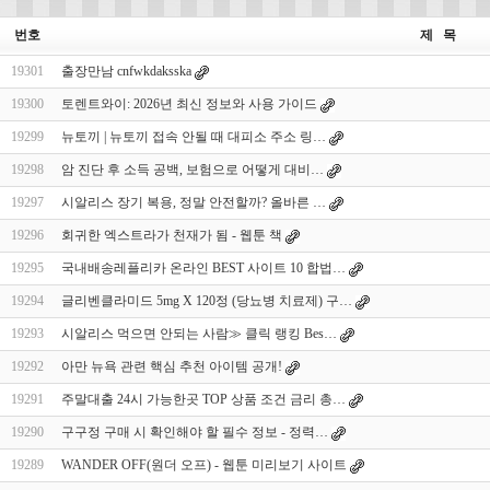
번호
제 목
19301
출장만남 cnfwkdaksska
19300
토렌트와이: 2026년 최신 정보와 사용 가이드
19299
뉴토끼 | 뉴토끼 접속 안될 때 대피소 주소 링…
19298
암 진단 후 소득 공백, 보험으로 어떻게 대비…
19297
시알리스 장기 복용, 정말 안전할까? 올바른 …
19296
회귀한 엑스트라가 천재가 됨 - 웹툰 책
19295
국내배송레플리카 온라인 BEST 사이트 10 합법…
19294
글리벤클라미드 5mg X 120정 (당뇨병 치료제) 구…
19293
시알리스 먹으면 안되는 사람≫ 클릭 랭킹 Bes…
19292
아만 뉴욕 관련 핵심 추천 아이템 공개!
19291
주말대출 24시 가능한곳 TOP 상품 조건 금리 총…
19290
구구정 구매 시 확인해야 할 필수 정보 - 정력…
19289
WANDER OFF(원더 오프) - 웹툰 미리보기 사이트