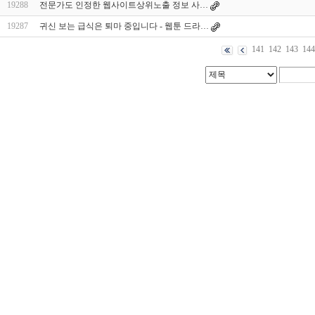
19288
전문가도 인정한 웹사이트상위노출 정보 사…
19287
귀신 보는 급식은 퇴마 중입니다 - 웹툰 드라…
141
142
143
144
대
출
DB
유
머
판
비
아
몰
비
아
365
미
프
진
약
국
주
소