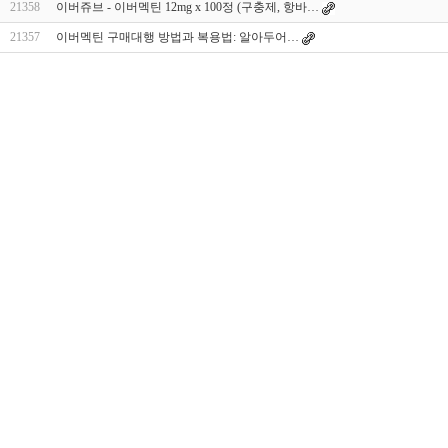
21358
이버쥬브 - 이버멕틴 12mg x 100정 (구충제, 항바…
21357
이버멕틴 구매대행 방법과 복용법: 알아두어…
대
출
DB
유
머
판
비
아
몰
비
아
365
미
프
진
약
국
주
소