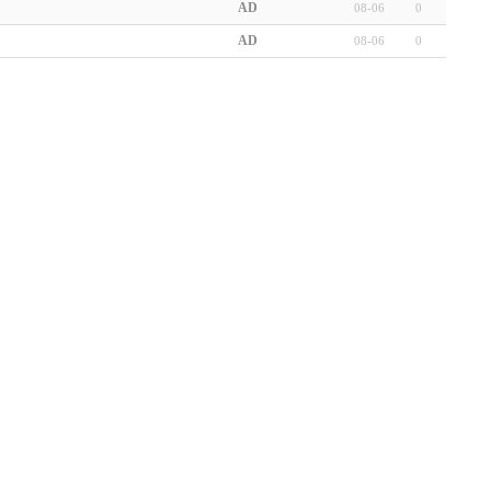
AD
08-06
0
AD
08-06
0