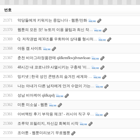
번호
21371
악당들에게 키워지는 중입니다 - 웹툰/만화
21370
웹툰의 모든 것! 뉴토끼 이용 꿀팁과 최신 작…
21369
Q. 저작권법 제30조를 우회하여 상대를 형사처…
21368
야동 캠 사이트
21367
춘천 비아그라정품판매 qldkrmfkwjdvnavksao
21366
48시간 내 코로나19 사멸시키는 구충제 '이…
21365
밍키넷 | 한국 성인 콘텐츠의 숨겨진 세계와 …
21364
나는 아내가 다른 남자에게 안겨 수없이 가는…
21363
성남 비아케어 qldkzpdj
21362
미툰 미소설 - 웹툰
21361
이버멕틴 후기 부작용 체크! - 러시아 직구 우…
21360
조루약 프릴리지, 자신감 회복의 시작
21359
조아툰 - 웹툰미리보기 무료웹툰